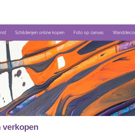
unst
Schilderijen online kopen
Foto op canvas
Wanddecor
n verkopen