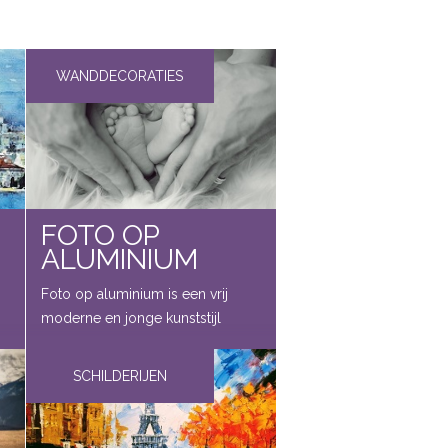
WANDDECORATIES
FOTO OP
ALUMINIUM
n
Foto op aluminium is een vrij
moderne en jonge kunststijl
waarbij een foto op een
aluminium ondergrond geprint
SCHILDERIJEN
wordt. De foto wordt mat
afgewerkt waardoor er geen
spiegeling plaatsvindt, en de foto