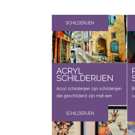
SCHILDERIJEN
ACRYL
SCHILDERIJEN
Acryl schilderijen zijn schilderijen
B
die geschilderd zijn met een
s
speciale verfsoort. Acrylverf is
s
een synthetische
p
SCHILDERIJEN
waterverdunbare verf. Het
v
voordeel van deze speciale
k
verfsoort is dat de verf snel
r