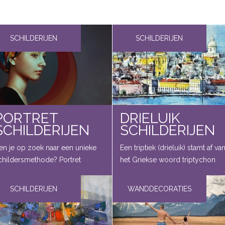
SCHILDERIJEN
SCHILDERIJEN
PORTRET
DRIELUIK
SCHILDERIJEN
SCHILDERIJEN
en je op zoek naar een unieke
Een triptiek (drieluik) stamt af va
childersmethode? Portret
het Griekse woord triptychon
childeren is een ambachtelijke,
''drie-vouw''. Een drieluik is een
ersoonlijke en unieke manier
schilderij dat in verschillende
SCHILDERIJEN
WANDDECORATIES
an schilderen. Met olieverf
composities opgesplitst kan
unnen mensen of dieren
worden. Triptieken werden al
ealistisch nageschilderd worden
gemaakt...