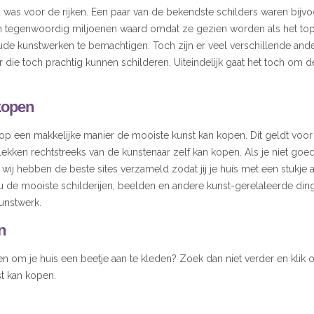
 was voor de rijken. Een paar van de bekendste schilders waren bijv
zijn tegenwoordig miljoenen waard omdat ze gezien worden als het topp
e kunstwerken te bemachtigen. Toch zijn er veel verschillende ande
die toch prachtig kunnen schilderen. Uiteindelijk gaat het toch om d
kopen
 op een makkelijke manier de mooiste kunst kan kopen. Dit geldt voo
ekken rechtstreeks van de kunstenaar zelf kan kopen. Als je niet g
wij hebben de beste sites verzameld zodat jij je huis met een stukje
ou de mooiste schilderijen, beelden en andere kunst-gerelateerde ding
kunstwerk.
n
n om je huis een beetje aan te kleden? Zoek dan niet verder en kli
st kan kopen.